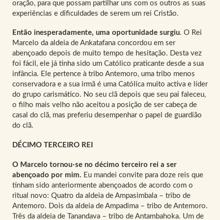
oração, para que possam partilhar uns com os outros as suas
experiências e dificuldades de serem um rei Cristão.
Então inesperadamente, uma oportunidade surgiu
. O Rei
Marcelo da aldeia de Ankatafana concordou em ser
abençoado depois de muito tempo de hesitação. Desta vez
foi fácil, ele já tinha sido um Católico praticante desde a sua
infância. Ele pertence à tribo Antemoro, uma tribo menos
conservadora e a sua irmã é uma Católica muito activa e líder
do grupo carismático. No seu clã depois que seu pai faleceu,
o filho mais velho não aceitou a posição de ser cabeça de
casal do clã, mas preferiu desempenhar o papel de guardião
do clã.
DÉCIMO TERCEIRO REI
O Marcelo tornou-se no décimo terceiro rei a ser
abençoado por mim.
Eu mandei convite para doze reis que
tinham sido anteriormente abençoados de acordo com o
ritual novo: Quatro da aldeia de Ampasimbala – tribo de
Antemoro. Dois da aldeia de Ampadima – tribo de Antemoro.
Três da aldeia de Tanandava – tribo de Antambahoka. Um de