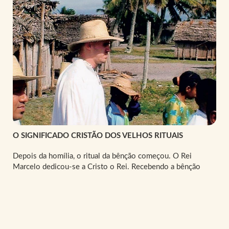
O SIGNIFICADO CRISTÃO DOS VELHOS RITUAIS
Depois da homília, o ritual da bênção começou. O Rei
Marcelo dedicou-se a Cristo o Rei. Recebendo a bênção
especial que lhe foi concedida pelo sacerdote, então lhe foi
dada as vestes vermelhas e a insígnia real, bastões e chapéus
tradicionais.
Eu estava tentando aplicar o significado
Cristão nos velhos rituais tradicionais.