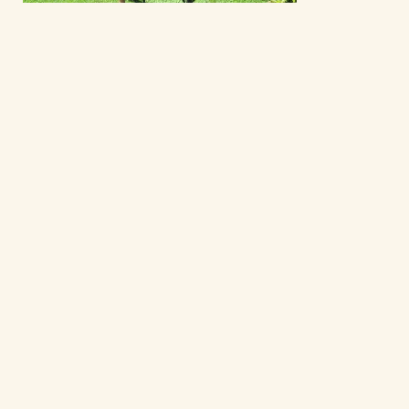
Werbiści na Karaibach
Wiele osób kojarzy wyspy Karaibskie z
ciepłymi wodami oceanu i pięknymi
plażami...
Misjonarze Słowa Bożego pełnią służbę misyjną na
Karaibach od 1971 r.